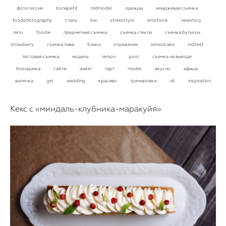
фотосессия
bonapetit
mdmodel
одежда
имиджевая съемка
foodphotography
стиль
bw
streetstyle
emotions
newstory
лето
foodie
предметная съемка
съемка стекла
съемка бутылок
strawberry
съемка пива
блики
отражения
lemoncake
mdtest
тестовая съемка
модель
lemon
pool
съемка на выезде
блондинка
сабле
water
тарт
model
вкусно
афиша
выпечка
girl
wedding
красиво
тренировки
чб
inspiration
Кекс с «миндаль-клубника-маракуйя»