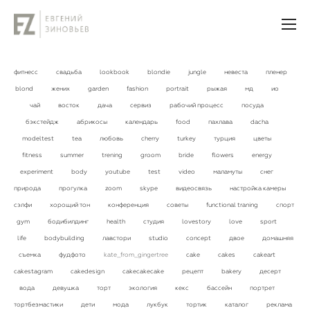
фитнесс
свадьба
lookbook
blondie
jungle
невеста
пленер
blond
жених
garden
fashion
portrait
рыжая
мд
ио
чай
восток
дача
сервиз
рабочий процесс
посуда
бэкстейдж
абрикосы
календарь
food
пахлава
dacha
modeltest
tea
любовь
cherry
turkey
турция
цветы
fitness
summer
trening
groom
bride
flowers
energy
experiment
body
youtube
test
video
маламуты
снег
природа
прогулка
zoom
skype
видеосвязь
настройка камеры
сэлфи
хорощий тон
конференция
советы
functional traning
спорт
gym
бодибилдинг
health
студия
lovestory
love
sport
life
bodybuilding
лавстори
studio
concept
двое
домашняя
съемка
фудфото
kate_from_gingertree
cake
cakes
cakeart
cakestagram
cakedesign
cakecakecake
рецепт
bakery
десерт
вода
девушка
торт
экология
кекс
бассейн
портрет
тортбезмастики
дети
мода
лукбук
тортик
каталог
реклама