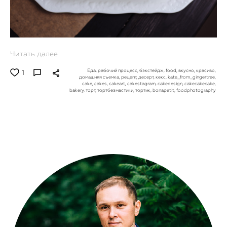
Читать далее
Еда,
рабочий процесс,
бэкстейдж,
food,
вкусно,
красиво,
1
домашняя съемка,
рецепт,
десерт,
кекс,
kate_from_gingertree,
cake,
cakes,
cakeart,
cakestagram,
cakedesign,
cakecakecake,
bakery,
торт,
тортбезмастики,
тортик,
bonapetit,
foodphotography