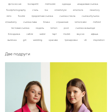
фотосессия
bonapetit
mdmodel
одежда
имиджевая съемка
foodphotography
стиль
bw
streetstyle
emotions
newstory
лето
foodie
предметная съемка
съемка стекла
съемка бутылок
strawberry
съемка пива
блики
отражения
lemoncake
mdtest
тестовая съемка
модель
lemon
pool
съемка на выезде
блондинка
сабле
water
тарт
model
вкусно
афиша
выпечка
girl
wedding
красиво
тренировки
чб
inspiration
Две подруги