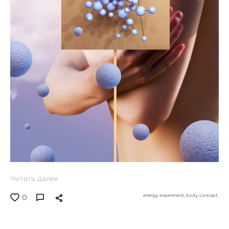
Читать далее
energy,
experiment,
body,
concept
0