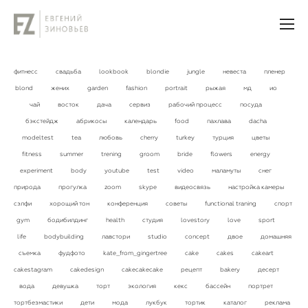
фитнесс
свадьба
lookbook
blondie
jungle
невеста
пленер
blond
жених
garden
fashion
portrait
рыжая
мд
ио
чай
восток
дача
сервиз
рабочий процесс
посуда
бэкстейдж
абрикосы
календарь
food
пахлава
dacha
modeltest
tea
любовь
cherry
turkey
турция
цветы
fitness
summer
trening
groom
bride
flowers
energy
experiment
body
youtube
test
video
маламуты
снег
природа
прогулка
zoom
skype
видеосвязь
настройка камеры
сэлфи
хорощий тон
конференция
советы
functional traning
спорт
gym
бодибилдинг
health
студия
lovestory
love
sport
life
bodybuilding
лавстори
studio
concept
двое
домашняя
съемка
фудфото
kate_from_gingertree
cake
cakes
cakeart
cakestagram
cakedesign
cakecakecake
рецепт
bakery
десерт
вода
девушка
торт
экология
кекс
бассейн
портрет
тортбезмастики
дети
мода
лукбук
тортик
каталог
реклама