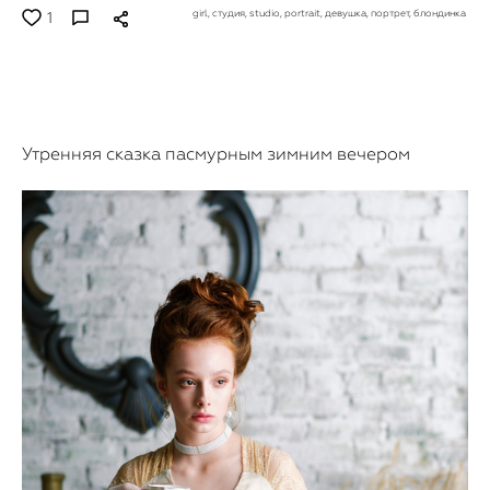
girl,
студия,
studio,
portrait,
девушка,
портрет,
блондинка
1
Утренняя сказка пасмурным зимним вечером