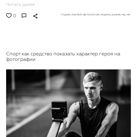
Читать далее
студия,
портрет,
фотосессия,
модель,
рыжая,
мд,
ио
0
Спорт как средство показать характер героя на
фотографии