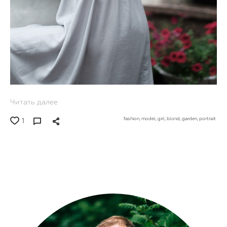
Читать далее
fashion,
model,
girl,
blond,
garden,
portrait
1