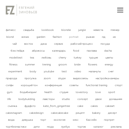
фитнесс
свадьба
lookbook
blondie
jungle
невеста
пленер
blond
жених
garden
fashion
portrait
рыжая
мд
ио
чай
восток
дача
сервиз
рабочий процесс
посуда
бэкстейдж
абрикосы
календарь
food
пахлава
dacha
modeltest
tea
любовь
cherry
turkey
турция
цветы
fitness
summer
trening
groom
bride
flowers
energy
experiment
body
youtube
test
video
маламуты
снег
природа
прогулка
zoom
skype
видеосвязь
настройка камеры
сэлфи
хорощий тон
конференция
советы
functional traning
спорт
gym
бодибилдинг
health
студия
lovestory
love
sport
life
bodybuilding
лавстори
studio
concept
двое
домашняя
съемка
фудфото
kate_from_gingertree
cake
cakes
cakeart
cakestagram
cakedesign
cakecakecake
рецепт
bakery
десерт
вода
девушка
торт
экология
кекс
бассейн
портрет
тортбезмастики
дети
мода
лукбук
тортик
каталог
реклама