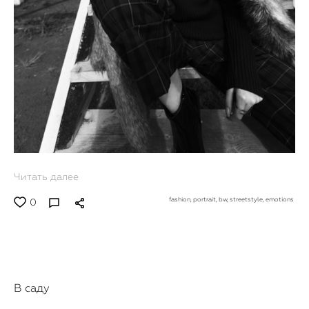
Читать далее
fashion,
portrait,
bw,
streetstyle,
emotions
0
В саду