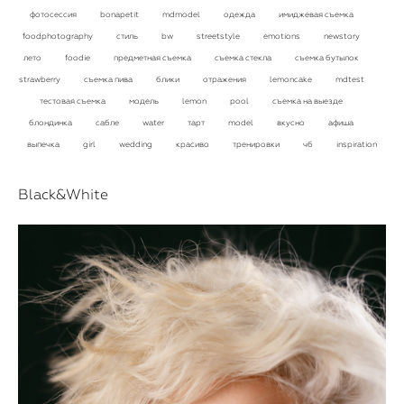
фотосессия
bonapetit
mdmodel
одежда
имиджевая съемка
foodphotography
стиль
bw
streetstyle
emotions
newstory
лето
foodie
предметная съемка
съемка стекла
съемка бутылок
strawberry
съемка пива
блики
отражения
lemoncake
mdtest
тестовая съемка
модель
lemon
pool
съемка на выезде
блондинка
сабле
water
тарт
model
вкусно
афиша
выпечка
girl
wedding
красиво
тренировки
чб
inspiration
Black&White